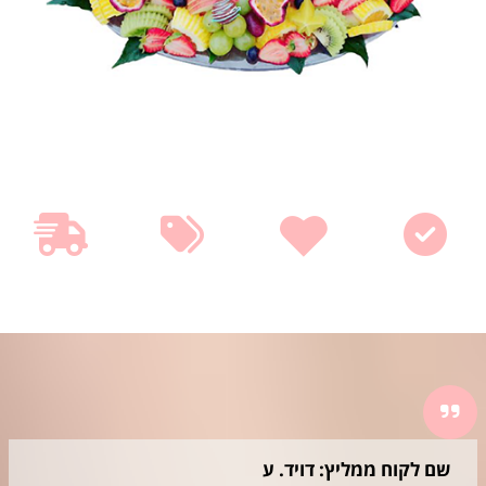
שם לקוח ממליץ: דויד. ע