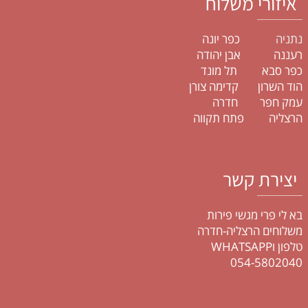
איזורי משלוח
נתניה
כפר יונה
רעננה אבן יהודה
כפר סבא תל מונד
הוד השרון קדימה צורן
עמק חפר חדרה
הרצליה פתח תקווה
יצירת קשר
בא לי פרי מגשי פירות
משלוחים הרצליה-חדרה
טלפון וWHATSAPP
054-5802040