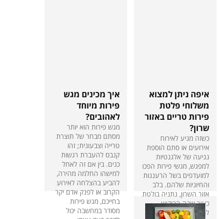
איפה ניתן למצוא
איך מכינים מגש
משלוחי פלטת
פירות מיוחד
פירות טריים באזור
לאהובים?
שרון?
מגש פירות הוא יותר
מסתם מבחר של תוצרת
כשזה מגיע לאירוח
טרייה וצבעונית; זהו
אירועים או סתם הוספת
קנבס להעברת רגשות
נגיעה של אלגנטיות
כנים. בין אם זה לאחל
למפגש, מגשי פירות הפכו
למישהו החלמה מהירה,
למועדפים בשל הרעננות
להביע בהצלחה לאירוע
והחיוניות שלהם. בלב
הקרוב או לפנק אדם יקר
אזור השרון, נתניה בולטת
בחייכם, מגש פירות
כעיר שבה הביקוש
מסודר במחשבה יכול
למערכים הצבעוניים