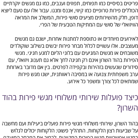
פריטים בסיסיים כמו תפוחים, תפוזים וענבים, כמו גם מגשים יוקרתיים
הכוללים פירות טרופיים כמו קיווי, אננס ומנגו. עבור אלו עם טעם ליוצא
דופן, חלק מהשירותים מציעים סושי פירות, המשלב את המראה
הוויזואלי של סושי עם המתיקות הטבעית של הפרי.
לאירועים מיוחדים או כתוספת למתנות אחרות, ישנם גם מגשים
מעוצבים. אלו עשויים לכלול מבחר פירות יבשים בשילוב שוקולדים
משובחים או מגשים המגיעים עם בלוני הליום למגע חגיגי. מגשי
הפירות בהוד השרון אינם רק חגיגה לחך אלא גם תענוג ויזואלי, עם
סידורים שנעשים בזהירות ובקפידה לפרטים. בין אם מדובר בארוחת
ערב משפחתית צנועה או במסיבה ראוותנית, ישנו מגש פירות
שמתאים לכל צורך ומשפר כל אירוע.
כיצד פועלות שירותי משלוחי מגשי פירות בהוד
השרון?
בהוד השרון, שירותי משלוחי מגשי פירות פועלים ביעילות ועם מחשבה
על שביעות רצון הלקוחות. התהליך פשוט: הלקוחות יכולים לגלוש
במגוון אפשרויות מגשי הפירות המקוונות, לבחור את המבחר המועדף