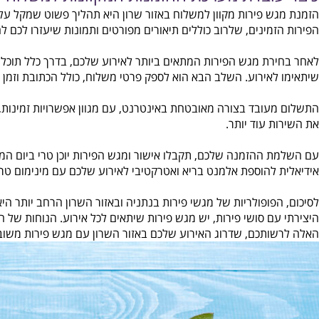
ובדת מערכת ההזמנות המקוונות למשלוחי מגשי
ש פירות מקוון למשלוח באזור שרון היא תהליך פשוט שמקל עליכם א
זמינים, שלרוב כוללים תיאורים מפורטים ותמונות שיעזרו לכם להחליט
רת מגש הפירות המתאים ביותר לאירוע שלכם, בדרך כלל תוכלו להתאים
לאירוע. השלב הבא הוא לספק פרטי משלוח, כולל הכתובת וזמן המשלוח
עובד בצורה מאובטחת באינטרנט, עם מגוון אפשרויות זמינות, מכרט
ת עוד יותר.
 ההזמנה שלכם, תקבלו אישור ומגש הפירות יוכן טרי ביום המשלוח, 
 להוספת אלמנט בריא ואטרקטיבי לאירוע שלכם עם מינימום טרחה.
הפופולריות של מגשי פירות בנתניה ובאזור השרון הרחב יותר היא עדו
עם סושי פירות, יש מגש פירות שיתאים לכל אירוע. הנוחות של הזמנ
ותכם, שדרוג האירוע שלכם באזור השרון עם מגש פירות משובח נמ