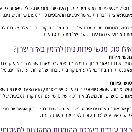
יכה החזותית מוסיפה נגיעה של תחכום לכל התכנסות, החל ממפגשים 
גשי פירות מתאימים למגוון העדפות תזונתיות, כולל דיאטות טבעוניו
יה חברתית כאשר אנשים מתאספים כדי לטעום פירות שונים.
נוחות של משלוח אלמנטים מזינים ודקורטיביים אלה ישירות למקום ה
ע שלהם עם נגיעה של מתיקות טבעית.
וגי מגשי פירות ניתן להזמין באזור שרון?
רוח
וח באזור שרון הם מצרך בסיסי לכל מארח שרוצה להציע קבלת פנים חמ
. המבחר כולל לעתים קרובות מבחר של פירות יער, הדרים, מלון ופיר
ות
ות, שהוא טוויסט ייחודי על סושי מסורתי, הוא הצעה יצירתית שצוברת ת
סושי פירות משלב את הכיף של סושי עם המתיקות הטבעית של הפירות, ו
תם מארגנים אירוע רשמי או מפגש חברתי, מגוון אפשרויות מגשי הפי
רוע שלכם מעולם לא הייתה פשוטה יותר.