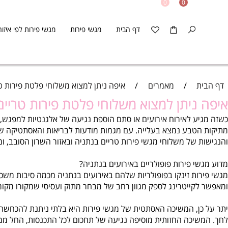
0
0
דף הבית
מגשי פירות
מגשי פירות לפי איזור
ס
ת
/
מאמרים
/
איפה ניתן למצוא משלוחי פלטת פירות טריים ב
ניתן למצוא משלוחי פלטת פירות טריים באז
ע לאירוח אירועים או סתם הוספת נגיעה של אלגנטיות למפגש, מגשי
טבע נמצא בעלייה. עם מגמות מודעות לבריאות והאסתטיקה של סידו
 של משלוחי מגשי פירות טריים בנתניה ובאזור השרון הסובב, ומבטי
י פירות פופולריים באירועים בנתניה?
ות זינקו בפופולריות שלהם באירועים בנתניה מכמה סיבות משכנעות.
קייטרינג לספק מגוון רחב של מבחר מתוק ועסיסי שמקורו מקומי והו
ן, המשיכה האסתטית של מגשי פירות היא בלתי ניתנת להכחשה. מגש 